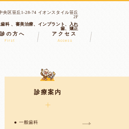
央区笹丘1-28-74 イオンスタイル笹丘
2F
児歯科 、審美治療、インプラント、入れ
歯、矯正
初診の方へ
アクセス
First
Access
診療案内
一般歯科