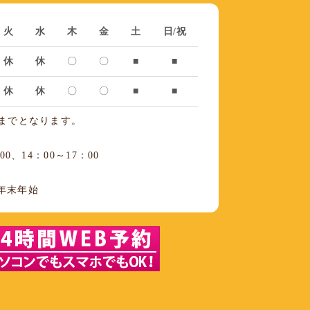
火
水
木
金
土
日/祝
休
休
〇
〇
■
■
休
休
〇
〇
■
■
前までとなります。
0、14：00～17：00
年末年始